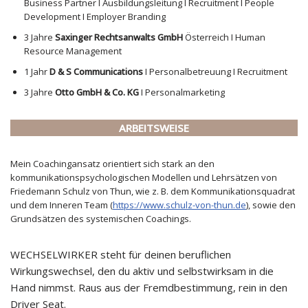
Business Partner I Ausbildungsleitung I Recruitment I People
Development I Employer Branding
3 Jahre
Saxinger Rechtsanwalts GmbH
Österreich I Human
Resource Management
1 Jahr
D & S Communications
I Personalbetreuung I Recruitment
3 Jahre
Otto GmbH & Co. KG
I Personalmarketing
ARBEITSWEISE
Mein Coachingansatz orientiert sich stark an den
kommunikationspsychologischen Modellen und Lehrsätzen von
Friedemann Schulz von Thun, wie z. B. dem Kommunikationsquadrat
und dem Inneren Team (
https://www.schulz-von-thun.de
), sowie den
Grundsätzen des systemischen Coachings.
WECHSELWIRKER steht für deinen beruflichen
Wirkungswechsel, den du aktiv und selbstwirksam in die
Hand nimmst. Raus aus der Fremdbestimmung, rein in den
Driver Seat.